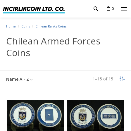
0
Home
Coins
Chilean Ranks Coins
Chilean Armed Forces
Coins
1
–
15
of
15
Name A - Z